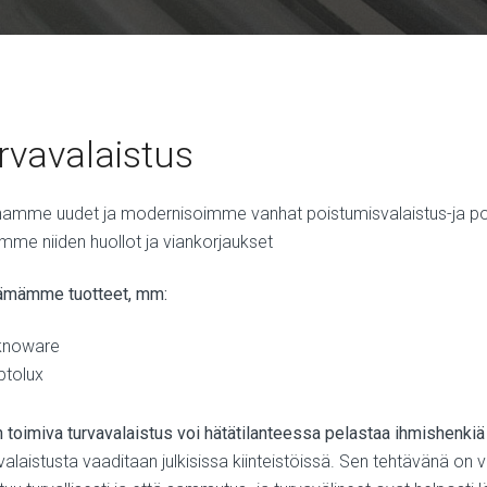
rvavalaistus
amme uudet ja modernisoimme vanhat poistumisvalaistus-ja pois
mme niiden huollot ja viankorjaukset
ämämme tuotteet, mm:
eknoware
ptolux
in toimiva turvavalaistus voi hätätilanteessa pelastaa ihmishenkiä
alaistusta vaaditaan julkisissa kiinteistöissä. Sen tehtävänä on 