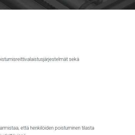
tumisreittivalaistusjärjestelmät sekä
varmistaa, että henkilöiden poistuminen tilasta