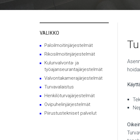
VALIKKO
Tu
Paloilmoitinjärjestelmät
Rikosilmoitinjärjestelmät
Asenn
Kulunvalvonta- ja
hoida
työajanseurantajärjestelmät
Valvontakamerajärjestelmät
Käytt
Turvavalaistus
Henkilöturvajärjestelmät
​T
Ovipuhelinjärjestelmät
Ne
Piirustustekniset palvelut
​​Oike
Turvav