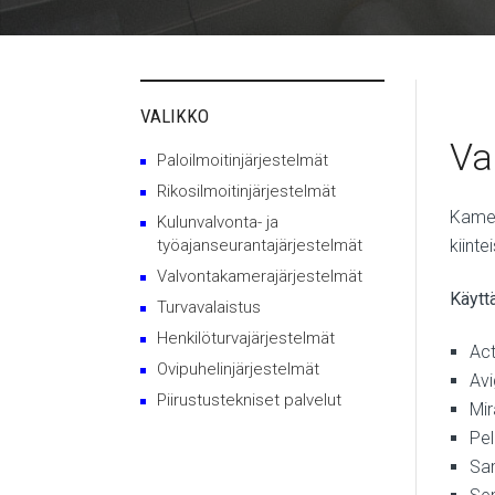
VALIKKO
Va
Paloilmoitinjärjestelmät
Rikosilmoitinjärjestelmät
Kamer
Kulunvalvonta- ja
kiint
työajanseurantajärjestelmät
Valvontakamerajärjestelmät
Käytt
Turvavalaistus
Henkilöturvajärjestelmät
Act
Ovipuhelinjärjestelmät
Avi
Piirustustekniset palvelut
Mir
Pel
Sa