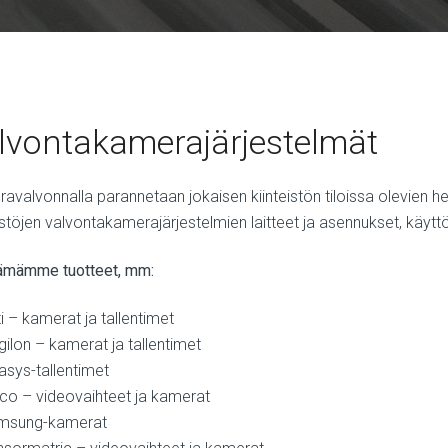
lvontakamerajärjestelmät
avalvonnalla parannetaan jokaisen kiinteistön tiloissa olevien h
eistöjen valvontakamerajärjestelmien laitteet ja asennukset, käyt
ämämme tuotteet, mm:
i – kamerat ja tallentimet
gilon – kamerat ja tallentimet
asys-tallentimet
co – videovaihteet ja kamerat
msung-kamerat