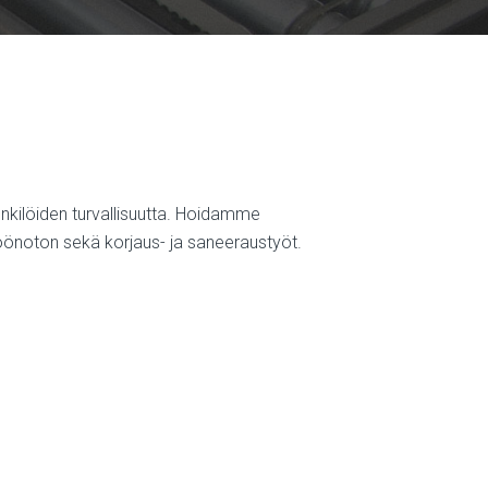
enkilöiden turvallisuutta. Hoidamme
töönoton sekä korjaus- ja saneeraustyöt.