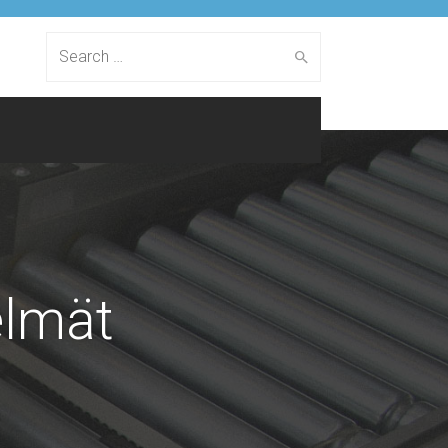
Search
for:
elmät