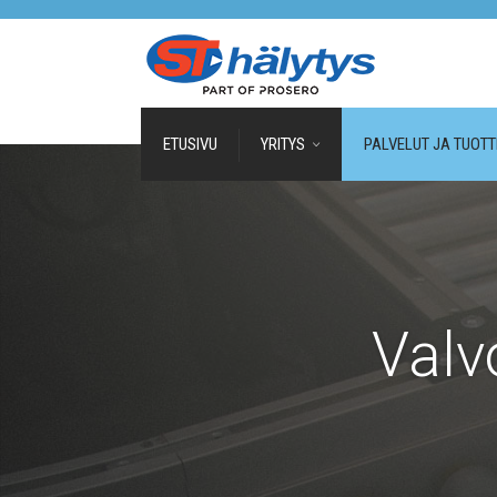
ETUSIVU
YRITYS
PALVELUT JA TUOTT
Valv